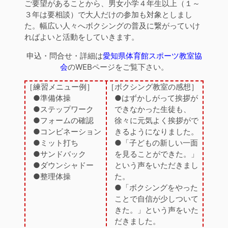
ご要望があることから、男女小学４年生以上（１～
３年は要相談）で大人だけの参加も対象としまし
た。幅広い人々へボクシングの普及に繋がっていけ
ればよいと活動をしていきます。
申込・問合せ・詳細は
愛知県体育館スポーツ教室協
会
のWEBページをご覧下さい。
［練習メニュー例］
［ボクシング教室の感想］
●準備体操
●はずかしがって挨拶が
●ステップワーク
できなかった生徒も、
●フォームの確認
徐々に元気よく挨拶がで
●コンビネーション
きるようになりました。
●ミット打ち
●「子どもの新しい一面
●サンドバック
を見ることができた。」
●ダウンシャドー
という声をいただきまし
●整理体操
た。
●「ボクシングをやった
ことで自信が少しついて
きた。」という声をいた
だきました。